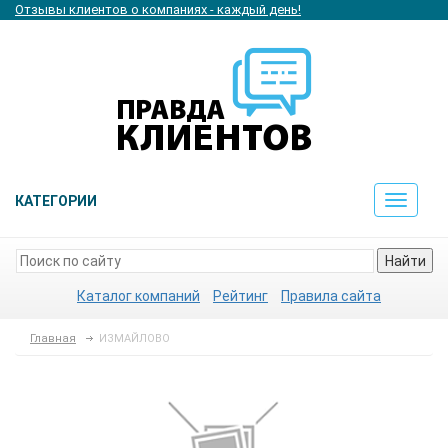
Отзывы клиентов о компаниях - каждый день!
КАТЕГОРИИ
Toggle
navigat
Найти
Каталог компаний
Рейтинг
Правила сайта
Главная
ИЗМАЙЛОВО