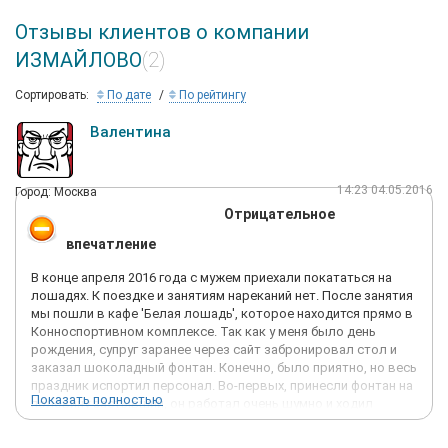
Отзывы клиентов о компании
ИЗМАЙЛОВО
(2)
Сортировать:
По дате
По рейтингу
Валентина
14:23 04.05.2016
Город: Москва
Отрицательное
впечатление
В конце апреля 2016 года с мужем приехали покататься на
лошадях. К поездке и занятиям нареканий нет. После занятия
мы пошли в кафе 'Белая лошадь', которое находится прямо в
Конноспортивном комплексе. Так как у меня было день
рождения, супруг заранее через сайт забронировал стол и
заказал шоколадный фонтан. Конечно, было приятно, но весь
праздник испортил персонал. Во-первых, принесли фонтан на
Показать полностью
половину застывший, он работал очень шумно и ходил
ходуном. Поработал 5 мин и застыл. Мимо проходящий
администратор, посмотрела на фонтан и сказала: 'Ну,