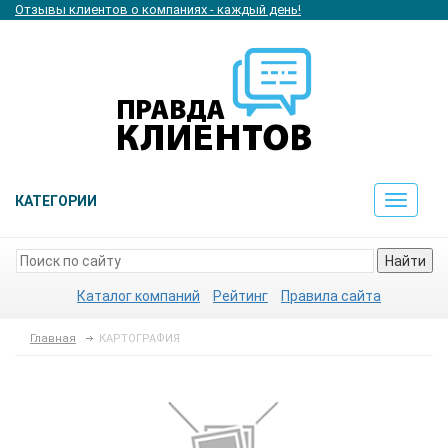
Отзывы клиентов о компаниях - каждый день!
КАТЕГОРИИ
Toggle
navigat
Найти
Каталог компаний
Рейтинг
Правила сайта
Главная
КАРТОГРАФИЯ