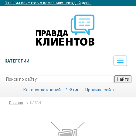
Отзывы клиентов о компаниях - каждый день!
КАТЕГОРИИ
Toggle
navigat
Найти
Каталог компаний
Рейтинг
Правила сайта
Главная
КЛЕАН