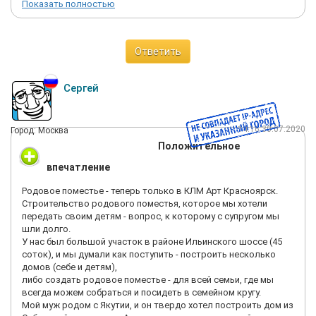
Показать полностью
Нашей задачей было строительство деревянного дома, так
же возведение на участке летней террасы и банного
комплекса с бассейном
Ответить
под навесом. Кто-то из подрядчиков не был готов браться за
объект, кому-то мы не хотели доверять строительство. Все
так
Сергей
доверить не известно кому сумму около 15 млн рублей не
хочется.
После долгих выборов, мы остановились на компании КЛМ
14:16 30.07.2020
Город: Москва
Арт Красноярск. Одним из ключевых факторов стало их
Положительное
портфолио и
собственная производственная база с лесозаготовкой. То
впечатление
есть мы были уверены, что нам поставят материал и
построят дом в одном
Родовое поместье - теперь только в КЛМ Арт Красноярск.
месте.
Строительство родового поместья, которое мы хотели
Сам процесс пошел очень приятно для нас, строительство
передать своим детям - вопрос, к которому с супругом мы
далось легко и быстро. Отдельно хотелось бы отметить Анну
шли долго.
Валерьевну,
У нас был большой участок в районе Ильинского шоссе (45
подсказывавшую нам на каждом этапе и человека, который
соток), и мы думали как поступить - построить несколько
не просто курировал нас, а стал нашим другом.
домов (себе и детям),
либо создать родовое поместье - для всей семьи, где мы
Будем смело рекомендовать Вас!
всегда можем собраться и посидеть в семейном кругу.
Мой муж родом с Якутии, и он твердо хотел построить дом из