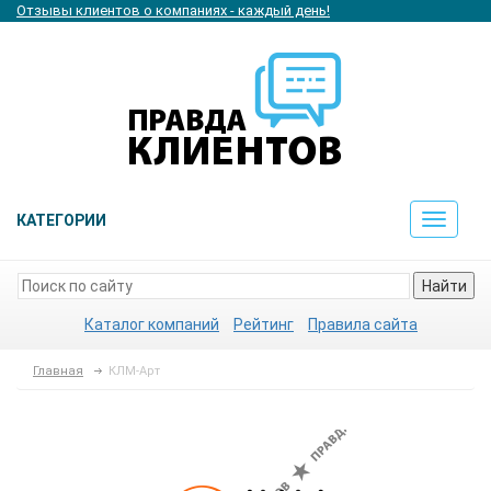
Отзывы клиентов о компаниях - каждый день!
КАТЕГОРИИ
Toggle
navigat
Найти
Каталог компаний
Рейтинг
Правила сайта
Главная
КЛМ-Арт