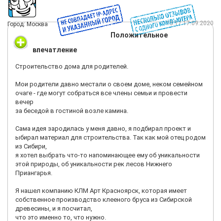
материал, с приятным
цветом и естественным запахом. Плюс ко всему хорошо
15:17 17.09.2020
Город: Москва
дышащий и энергоэффективный.
Положительное
Среди всех компаний я нашел и выбрал КЛМ Арт Красноярск.
впечатление
У них дороже, чем у ряда организаций. Но и материал иной.
Все таки
Строительство дома для родителей.
свое производство бруса в Красноярске из цельных пород
Сибирской древесины о чем-то говорит. И сам лес дороже, и
Мои родители давно местали о своем доме, неком семейном
логистика.
очаге - где могут собраться все члены семьи и провести
вечер
Для строительства я выбрал дом в стиле лофт, современный
за беседой в гостиной возле камина.
кубический дом и большое панорамное остекление. В таком
же стиле
Сама идея зародилась у меня давно, я подбирал проект и
я заказал баню и беседку.
ыбирал материал для строительства. Так как мой отец родом
из Сибири,
Срок строительства объектов составил 4,5 месяца.
я хотел выбрать что-то напоминающее ему об уникальности
Благодарю за сервис и оперативный подход к работе.
этой природы, об уникальности рек лесов Нижнего
Приангарья.
Я нашел компанию КЛМ Арт Красноярск, которая имеет
собственное производство клееного бруса из Сибирской
древесины, и я посчитал,
что это именно то, что нужно.