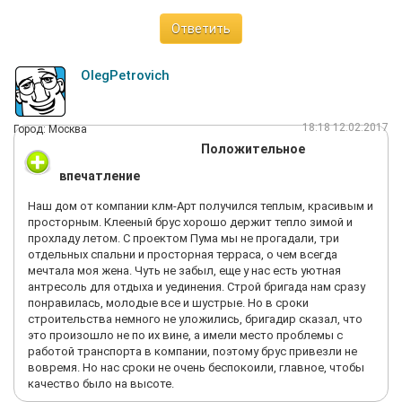
Ответить
OlegPetrovich
18:18 12.02.2017
Город: Москва
Положительное
впечатление
Наш дом от компании клм-Арт получился теплым, красивым и
просторным. Клееный брус хорошо держит тепло зимой и
прохладу летом. С проектом Пума мы не прогадали, три
отдельных спальни и просторная терраса, о чем всегда
мечтала моя жена. Чуть не забыл, еще у нас есть уютная
антресоль для отдыха и уединения. Строй бригада нам сразу
понравилась, молодые все и шустрые. Но в сроки
строительства немного не уложились, бригадир сказал, что
это произошло не по их вине, а имели место проблемы с
работой транспорта в компании, поэтому брус привезли не
вовремя. Но нас сроки не очень беспокоили, главное, чтобы
качество было на высоте.