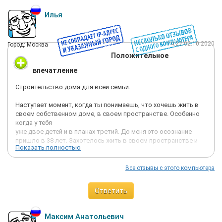
Илья
14:22 02.10.2020
Город: Москва
Положительное
впечатление
Строительство дома для всей семьи.
Наступает момент, когда ты понимаешь, что хочешь жить в
своем собственном доме, в своем пространстве. Особенно
когда у тебя
уже двое детей и в планах третий. До меня это осознание
пришло в 38 лет. Захотелось жить в своем пространстве и
Показать полностью
создавать свою
собственную инфраструктуру, пусть и на площади 25 соток
Подмосковья.
Все отзывы с этого компьютера
Дом я так же искал целенаправленно из экологичного
Ответить
материала - все таки переезжать из квартиры в очередной
бетонно-кирпичный
куб я не хотел. Вариантов было немного, и свой выбор я
Максим Анатольевич
остановил на Лиственнице. Породистый и благодатный