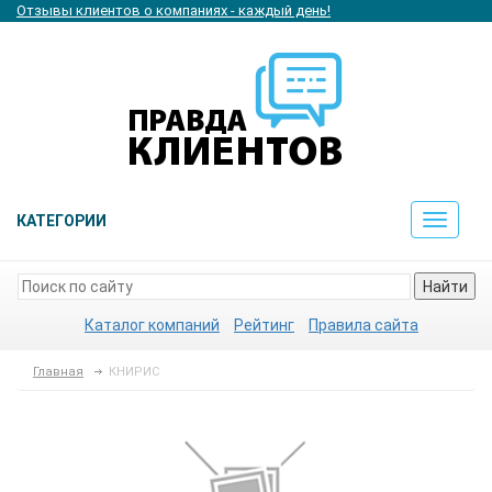
Отзывы клиентов о компаниях - каждый день!
КАТЕГОРИИ
Toggle
navigat
Найти
Каталог компаний
Рейтинг
Правила сайта
Главная
КНИРИС