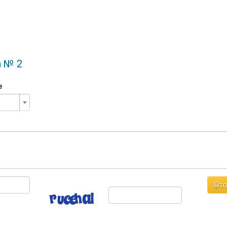
а № 2
е
Отп