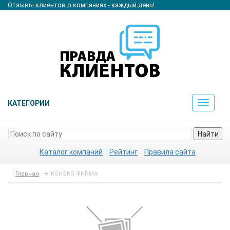
Отзывы клиентов о компаниях - каждый день!
КАТЕГОРИИ
Toggle
navigat
Найти
Каталог компаний
Рейтинг
Правила сайта
Главная
КОНЭКО ФИРМА