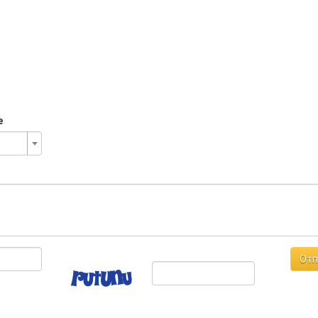
е
Отп