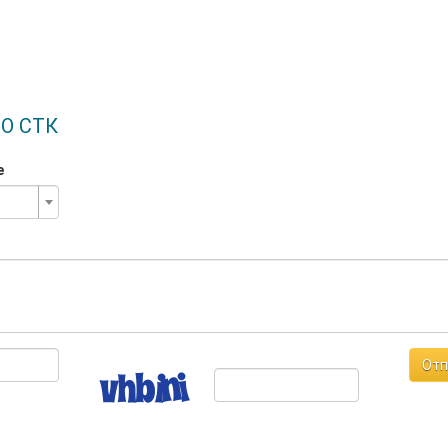
О СТК
е
Отп