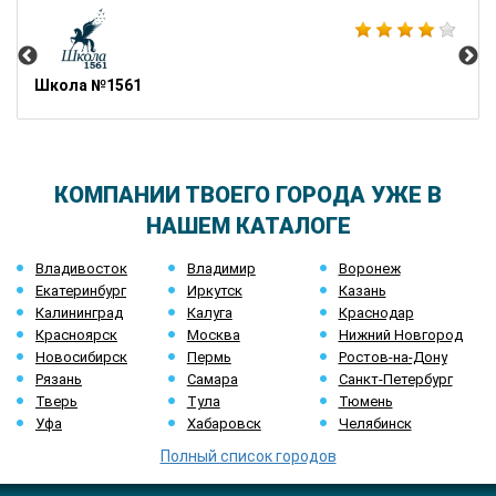
АН
Школа №1561
КОМПАНИИ ТВОЕГО ГОРОДА УЖЕ В
НАШЕМ КАТАЛОГЕ
Владивосток
Владимир
Воронеж
Екатеринбург
Иркутск
Казань
Калининград
Калуга
Краснодар
Красноярск
Москва
Нижний Новгород
Новосибирск
Пермь
Ростов-на-Дону
Рязань
Самара
Санкт-Петербург
Тверь
Тула
Тюмень
Уфа
Хабаровск
Челябинск
Полный список городов