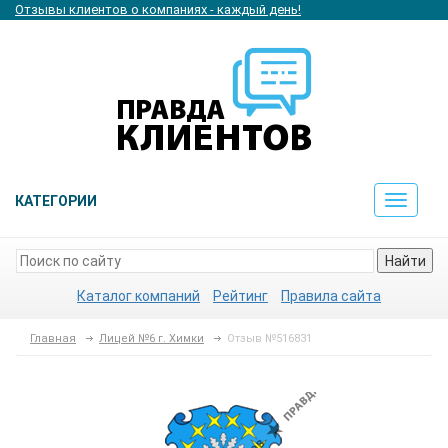
Отзывы клиентов о компаниях - каждый день!
КАТЕГОРИИ
Toggle
navigat
Найти
Каталог компаний
Рейтинг
Правила сайта
Главная
Лицей №6 г. Химки
Отзыв №516831