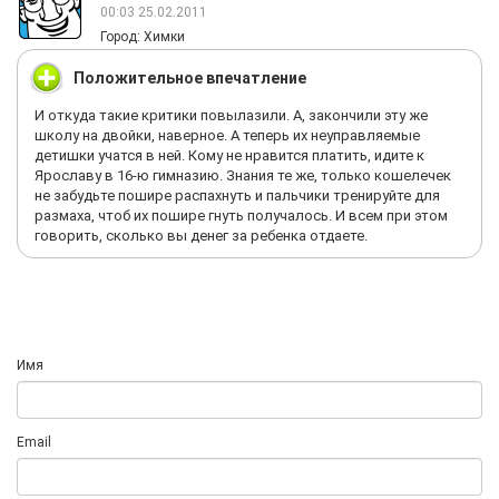
00:03 25.02.2011
Город: Химки
Положительное впечатление
И откуда такие критики повылазили. А, закончили эту же
школу на двойки, наверное. А теперь их неуправляемые
детишки учатся в ней. Кому не нравится платить, идите к
Ярославу в 16-ю гимназию. Знания те же, только кошелечек
не забудьте пошире распахнуть и пальчики тренируйте для
размаха, чтоб их пошире гнуть получалось. И всем при этом
говорить, сколько вы денег за ребенка отдаете.
Имя
Email