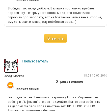
впечатление
В общем так, люди добрые. Балашка постоянно врубает
поросяшку. Теперь у него новая мода, кто осмелился
спросить про зарплату, тот не братан на целые века. Короче,
ему хоть ссик в глаза, ему всё божья роса.:-(
Ответить
Пользователь
18:53 10.07.2014
Город: Москва
Отрицательное
впечатление
Господин Балан В. не платит зарплату. Если собираетесь на
работу в 'Лифтмаш' сто раз подумайте. Вы готовы работать
за даром? За свои слова не отвечает. ВРЕТ ПОСТОЯННО.
Берегите свое время и близких.