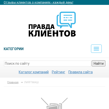
Отзывы клиентов о компаниях - каждый день!
КАТЕГОРИИ
Toggle
navigat
Найти
Каталог компаний
Рейтинг
Правила сайта
Главная
ЛИФТМАШ