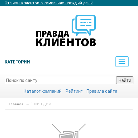
Отзывы клиентов о компаниях - каждый день!
КАТЕГОРИИ
Toggle
navigat
Найти
Каталог компаний
Рейтинг
Правила сайта
Главная
ЁЛКИН ДОМ