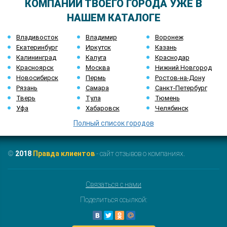
КОМПАНИИ ТВОЕГО ГОРОДА УЖЕ В
НАШЕМ КАТАЛОГЕ
Владивосток
Владимир
Воронеж
Екатеринбург
Иркутск
Казань
Калининград
Калуга
Краснодар
Красноярск
Москва
Нижний Новгород
Новосибирск
Пермь
Ростов-на-Дону
Рязань
Самара
Санкт-Петербург
Тверь
Тула
Тюмень
Уфа
Хабаровск
Челябинск
Полный список городов
©
2018
Правда клиентов
- сайт отзывов о компаниях.
Связаться с нами
Поделиться ссылкой: