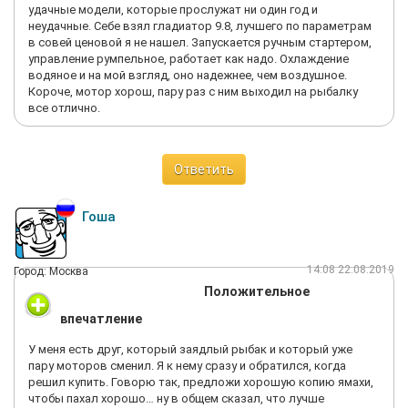
удачные модели, которые прослужат ни один год и
неудачные. Себе взял гладиатор 9.8, лучшего по параметрам
в совей ценовой я не нашел. Запускается ручным стартером,
управление румпельное, работает как надо. Охлаждение
водяное и на мой взгляд, оно надежнее, чем воздушное.
Короче, мотор хорош, пару раз с ним выходил на рыбалку
все отлично.
Ответить
Гоша
14:08 22.08.2019
Город: Москва
Положительное
впечатление
У меня есть друг, который заядлый рыбак и который уже
пару моторов сменил. Я к нему сразу и обратился, когда
решил купить. Говорю так, предложи хорошую копию ямахи,
чтобы пахал хорошо… ну в общем сказал, что лучше