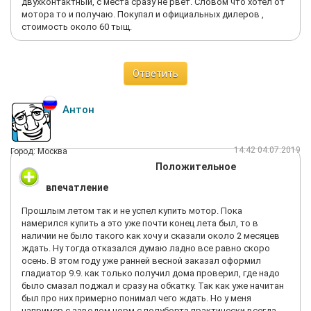
двухконтактный, с места сразу не рвет. Словом что хотел от
мотора то и получаю. Покупал и официальных дилеров ,
стоимость около 60 тыщ.
Ответить
Антон
14:42 04.07.2019
Город: Москва
Положительное
впечатление
Прошлым летом так и не успел купить мотор. Пока
намерился купить а это уже почти конец лета был, то в
наличии не было такого как хочу и сказали около 2 месяцев
ждать. Ну тогда отказался думаю ладно все равно скоро
осень. В этом году уже ранней весной заказал оформил
гладиатор 9.9. как только получил дома проверил, где надо
было смазал поджал и сразу на обкатку. Так как уже начитан
был про них примерно понимал чего ждать. Но у меня
например с заводом норм с полуборта практически всегда