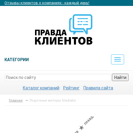
Отзывы клиентов о компаниях - каждый день!
КАТЕГОРИИ
Toggle
navigat
Найти
Каталог компаний
Рейтинг
Правила сайта
Главная
Лодочные моторы Gladiator