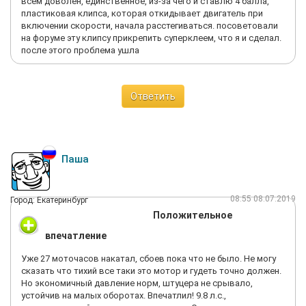
всем доволен, единственное, из-за чего и ставлю 4 балла,
пластиковая клипса, которая откидывает двигатель при
включении скорости, начала расстегиваться. посоветовали
на форуме эту клипсу прикрепить суперклеем, что я и сделал.
после этого проблема ушла
Ответить
Паша
08:55 08.07.2019
Город: Екатеринбург
Положительное
впечатление
Уже 27 моточасов накатал, сбоев пока что не было. Не могу
сказать что тихий все таки это мотор и гудеть точно должен.
Но экономичный давление норм, штуцера не срывало,
устойчив на малых оборотах. Впечатлил! 9.8 л.с.,