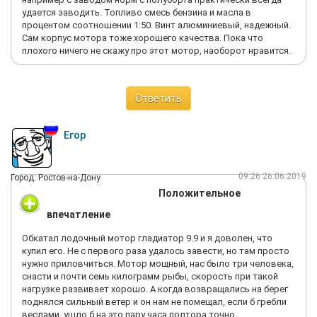
удается заводить. Топливо смесь бензина и масла в
процентом соотношении 1:50. Винт алюминиевый, надежный.
Сам корпус мотора тоже хорошего качества. Пока что
плохого ничего не скажу про этот мотор, наоборот нравится.
Ответить
Егор
09:26 26.06.2019
Город: Ростов-на-Дону
Положительное
впечатление
Обкатал лодочный мотор гладиатор 9.9 и я доволен, что
купил его. Не с первого раза удалось завести, но там просто
нужно приловчиться. Мотор мощный, нас было три человека,
снасти и почти семь килограмм рыбы, скорость при такой
нагрузке развивает хорошо. А когда возвращались на берег
поднялся сильный ветер и он нам не помещал, если б гребли
веслами, ушло б на это пару часа полтора точно.