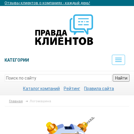
Отзывы клиентов о компаниях - каждый день!
КАТЕГОРИИ
Toggle
navigat
Найти
Каталог компаний
Рейтинг
Правила сайта
Главная
Логомашина