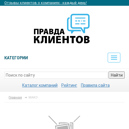
Отзывы клиентов о компаниях - каждый день!
КАТЕГОРИИ
Toggle
navigat
Найти
Каталог компаний
Рейтинг
Правила сайта
Главная
MAKO