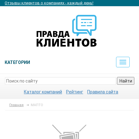
Отзывы клиентов о компаниях - каждый день!
КАТЕГОРИИ
Toggle
navigat
Найти
Каталог компаний
Рейтинг
Правила сайта
Главная
МАПТО