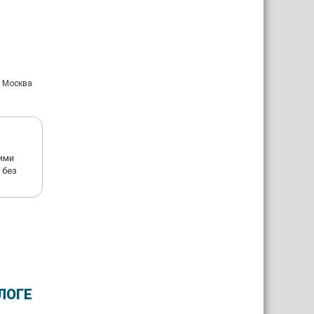
: Москва
кими
 без
ЛОГЕ