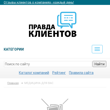
Отзывы клиентов о компаниях - каждый день!
КАТЕГОРИИ
Toggle
navigat
Найти
Каталог компаний
Рейтинг
Правила сайта
Главная
МЕДИЦИНА ДЛЯ ВАС