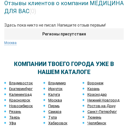
Отзывы клиентов о компании МЕДИЦИНА
ДЛЯ ВАС
(0)
Здесь пока никто не писал. Напишите отзыв первым!
Регионы присутствия
Москва
КОМПАНИИ ТВОЕГО ГОРОДА УЖЕ В
НАШЕМ КАТАЛОГЕ
Владивосток
Владимир
Воронеж
Екатеринбург
Иркутск
Казань
Калининград
Калуга
Краснодар
Красноярск
Москва
Нижний Новгород
Новосибирск
Пермь
Ростов-на-Дону
Рязань
Самара
Санкт-Петербург
Тверь
Тула
Тюмень
Уфа
Хабаровск
Челябинск