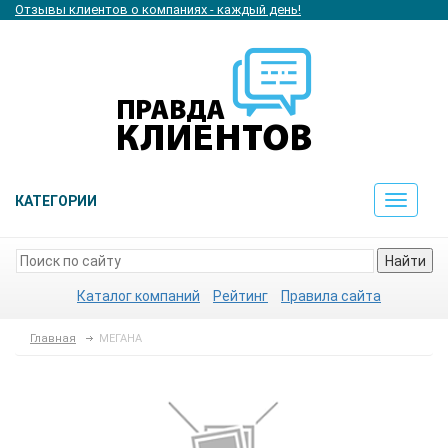
Отзывы клиентов о компаниях - каждый день!
КАТЕГОРИИ
Toggle
navigat
Найти
Каталог компаний
Рейтинг
Правила сайта
Главная
МЕГАНА