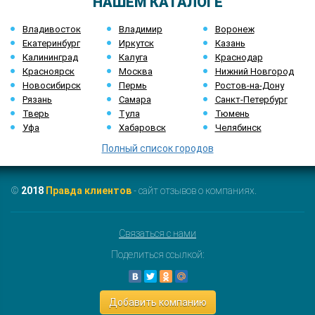
НАШЕМ КАТАЛОГЕ
Владивосток
Владимир
Воронеж
Екатеринбург
Иркутск
Казань
Калининград
Калуга
Краснодар
Красноярск
Москва
Нижний Новгород
Новосибирск
Пермь
Ростов-на-Дону
Рязань
Самара
Санкт-Петербург
Тверь
Тула
Тюмень
Уфа
Хабаровск
Челябинск
Полный список городов
©
2018
Правда клиентов
- сайт отзывов о компаниях.
Связаться с нами
Поделиться ссылкой:
Добавить компанию