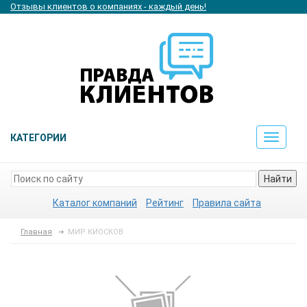
Отзывы клиентов о компаниях - каждый день!
КАТЕГОРИИ
Toggle
navigat
Найти
Каталог компаний
Рейтинг
Правила сайта
Главная
МИР КИОСКОВ