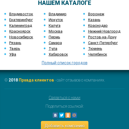
НАШЕМ КАТАЛОГЕ
Владивосток
Владимир
Воронеж
Екатеринбург
Иркутск
Казань
Калининград
Калуга
Краснодар
Красноярск
Москва
Нижний Новгород
Новосибирск
Пермь
Ростов-на-Дону
Рязань
Самара
Санкт-Петербург
Тверь
Тула
Тюмень
Уфа
Хабаровск
Челябинск
Полный список городов
©
2018
Правда клиентов
- сайт отзывов о компаниях.
Связаться с нами
Поделиться ссылкой:
Добавить компанию