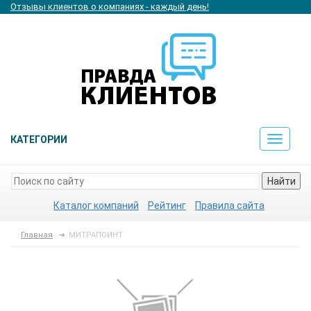
Отзывы клиентов о компаниях - каждый день!
КАТЕГОРИИ
Toggle
navigat
Найти
Каталог компаний
Рейтинг
Правила сайта
Главная
МИТРАПОИНТ