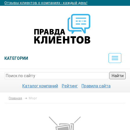
Отзывы клиентов о компаниях - каждый день!
КАТЕГОРИИ
Toggle
navigat
Найти
Каталог компаний
Рейтинг
Правила сайта
Главная
Морг