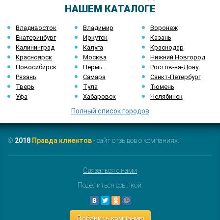
НАШЕМ КАТАЛОГЕ
Владивосток
Владимир
Воронеж
Екатеринбург
Иркутск
Казань
Калининград
Калуга
Краснодар
Красноярск
Москва
Нижний Новгород
Новосибирск
Пермь
Ростов-на-Дону
Рязань
Самара
Санкт-Петербург
Тверь
Тула
Тюмень
Уфа
Хабаровск
Челябинск
Полный список городов
©
2018
Правда клиентов
- сайт отзывов о компаниях.
Связаться с нами
Поделиться ссылкой:
Добавить компанию