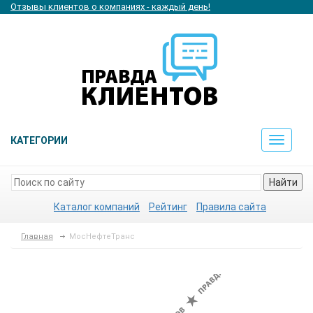
Отзывы клиентов о компаниях - каждый день!
КАТЕГОРИИ
Toggle
navigat
Найти
Каталог компаний
Рейтинг
Правила сайта
Главная
МосНефтеТранс