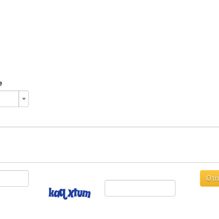
е
Отп