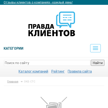
Отзывы клиентов о компаниях - каждый день!
КАТЕГОРИИ
Toggle
navigat
Найти
Каталог компаний
Рейтинг
Правила сайта
Главная
ОКБ СТС