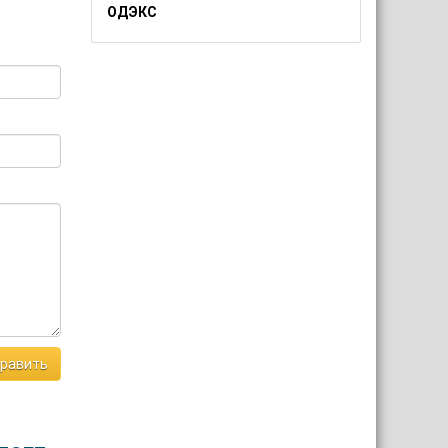
ОДЭКС
равить