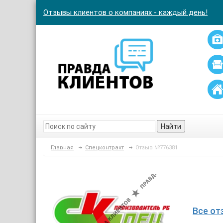
Отзывы клиентов о компаниях - каждый день!
Найти
Главная
Спецконтракт
Отзыв №776381
Все от