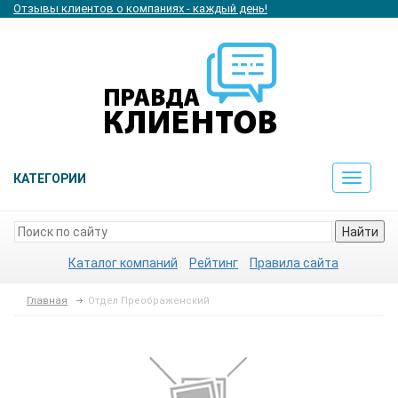
Отзывы клиентов о компаниях - каждый день!
КАТЕГОРИИ
Toggle
navigat
Найти
Каталог компаний
Рейтинг
Правила сайта
Главная
Отдел Преображенский