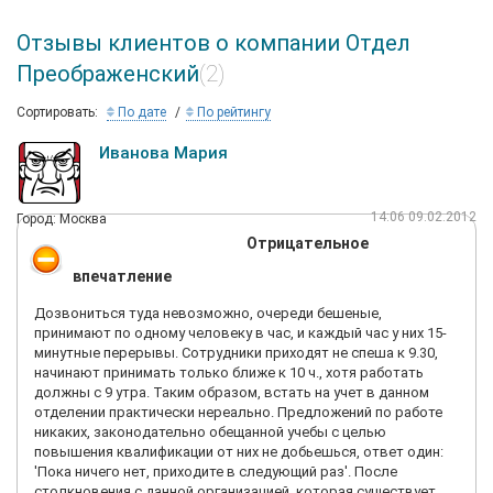
Отзывы клиентов о компании Отдел
Преображенский
(2)
Сортировать:
По дате
По рейтингу
Иванова Мария
14:06 09.02.2012
Город: Москва
Отрицательное
впечатление
Дозвониться туда невозможно, очереди бешеные,
принимают по одному человеку в час, и каждый час у них 15-
минутные перерывы. Сотрудники приходят не спеша к 9.30,
начинают принимать только ближе к 10 ч., хотя работать
должны с 9 утра. Таким образом, встать на учет в данном
отделении практически нереально. Предложений по работе
никаких, законодательно обещанной учебы с целью
повышения квалификации от них не добьешься, ответ один:
'Пока ничего нет, приходите в следующий раз'. После
столкновения с данной организацией, которая существует