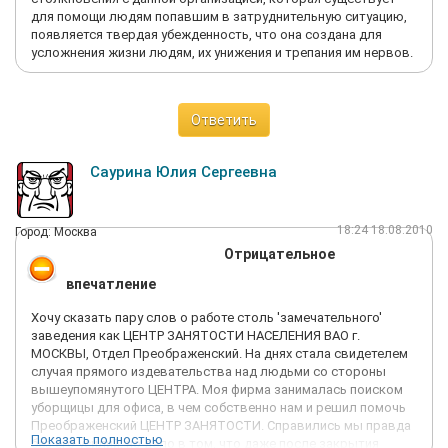
для помощи людям попавшим в затруднительную ситуацию,
появляется твердая убежденность, что она создана для
усложнения жизни людям, их унижения и трепания им нервов.
Ответить
Саурина Юлия Сергеевна
18:24 18.08.2010
Город: Москва
Отрицательное
впечатление
Хочу сказать пару слов о работе столь 'замечательного'
заведения как ЦЕНТР ЗАНЯТОСТИ НАСЕЛЕНИЯ ВАО г.
МОСКВЫ, Отдел Преображенский. На днях стала свидетелем
случая прямого издевательства над людьми со стороны
вышеупомянутого ЦЕНТРА. Моя фирма занималась поиском
уборщицы для офиса, в чем собственно нам и решил помочь
Преображенский ЦЕНТР ЗАНЯТОСТИ. Справились мы правда
Показать полностью
без его усилий, но дело в том, что даже после закрытия