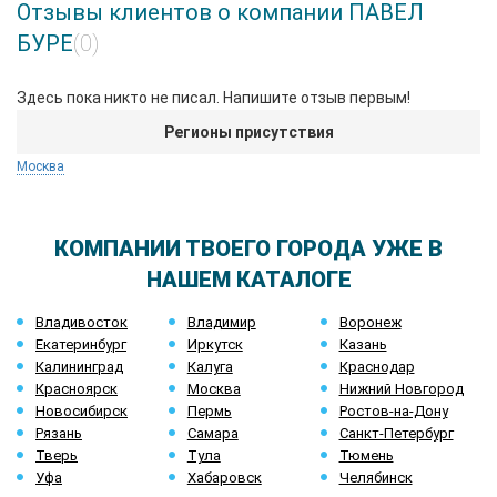
Отзывы клиентов о компании ПАВЕЛ
БУРЕ
(0)
Здесь пока никто не писал. Напишите отзыв первым!
Регионы присутствия
Москва
КОМПАНИИ ТВОЕГО ГОРОДА УЖЕ В
НАШЕМ КАТАЛОГЕ
Владивосток
Владимир
Воронеж
Екатеринбург
Иркутск
Казань
Калининград
Калуга
Краснодар
Красноярск
Москва
Нижний Новгород
Новосибирск
Пермь
Ростов-на-Дону
Рязань
Самара
Санкт-Петербург
Тверь
Тула
Тюмень
Уфа
Хабаровск
Челябинск