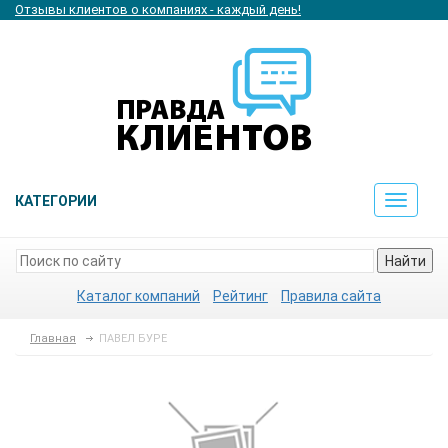
Отзывы клиентов о компаниях - каждый день!
КАТЕГОРИИ
Toggle
navigat
Найти
Каталог компаний
Рейтинг
Правила сайта
Главная
ПАВЕЛ БУРЕ