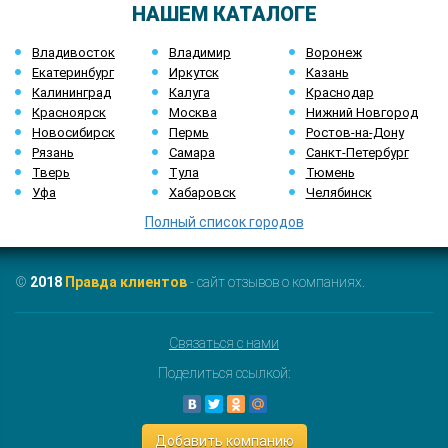
НАШЕМ КАТАЛОГЕ
Владивосток
Владимир
Воронеж
Екатеринбург
Иркутск
Казань
Калининград
Калуга
Краснодар
Красноярск
Москва
Нижний Новгород
Новосибирск
Пермь
Ростов-на-Дону
Рязань
Самара
Санкт-Петербург
Тверь
Тула
Тюмень
Уфа
Хабаровск
Челябинск
Полный список городов
©
2018
Правда клиентов
- сайт отзывов о компаниях.
Связаться с нами
Поделиться ссылкой:
Добавить компанию