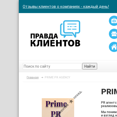
Отзывы клиентов о компаниях - каждый день!
Найти
Главная
PRIME PR AGENCY
PRI
PR агентс
реализовы
Мы понима
и взгляд 