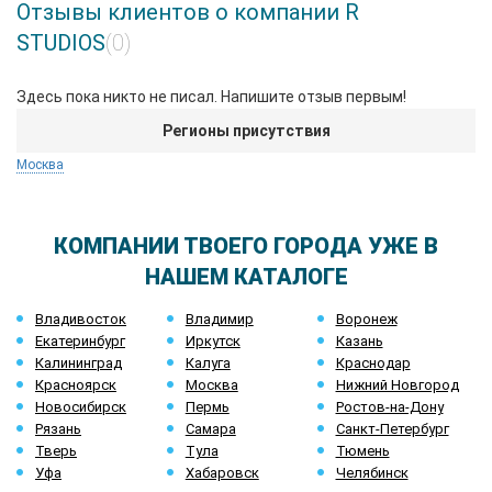
Отзывы клиентов о компании R
STUDIOS
(0)
Здесь пока никто не писал. Напишите отзыв первым!
Регионы присутствия
Москва
КОМПАНИИ ТВОЕГО ГОРОДА УЖЕ В
НАШЕМ КАТАЛОГЕ
Владивосток
Владимир
Воронеж
Екатеринбург
Иркутск
Казань
Калининград
Калуга
Краснодар
Красноярск
Москва
Нижний Новгород
Новосибирск
Пермь
Ростов-на-Дону
Рязань
Самара
Санкт-Петербург
Тверь
Тула
Тюмень
Уфа
Хабаровск
Челябинск