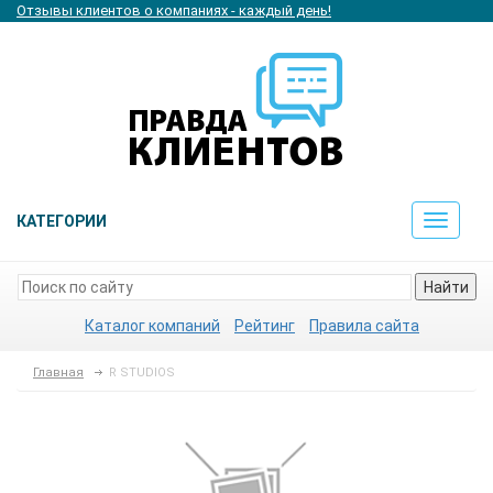
Отзывы клиентов о компаниях - каждый день!
КАТЕГОРИИ
Toggle
navigat
Найти
Каталог компаний
Рейтинг
Правила сайта
Главная
R STUDIOS