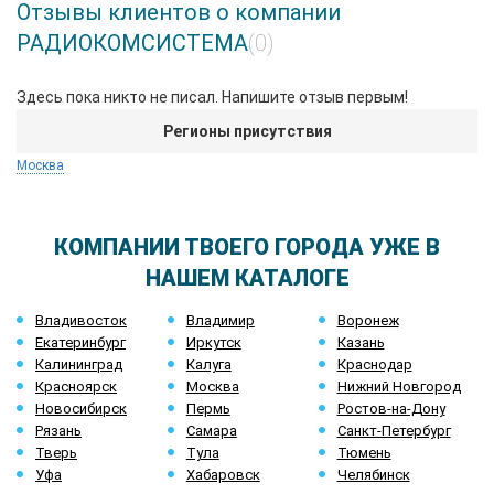
Отзывы клиентов о компании
РАДИОКОМСИСТЕМА
(0)
Здесь пока никто не писал. Напишите отзыв первым!
Регионы присутствия
Москва
КОМПАНИИ ТВОЕГО ГОРОДА УЖЕ В
НАШЕМ КАТАЛОГЕ
Владивосток
Владимир
Воронеж
Екатеринбург
Иркутск
Казань
Калининград
Калуга
Краснодар
Красноярск
Москва
Нижний Новгород
Новосибирск
Пермь
Ростов-на-Дону
Рязань
Самара
Санкт-Петербург
Тверь
Тула
Тюмень
Уфа
Хабаровск
Челябинск