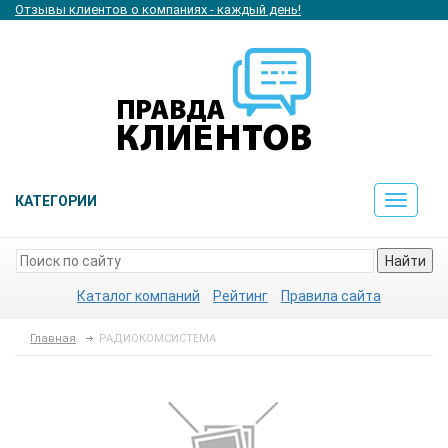
Отзывы клиентов о компаниях - каждый день!
КАТЕГОРИИ
Toggle
navigat
Найти
Каталог компаний
Рейтинг
Правила сайта
Главная
РАДИОКОМСИСТЕМА