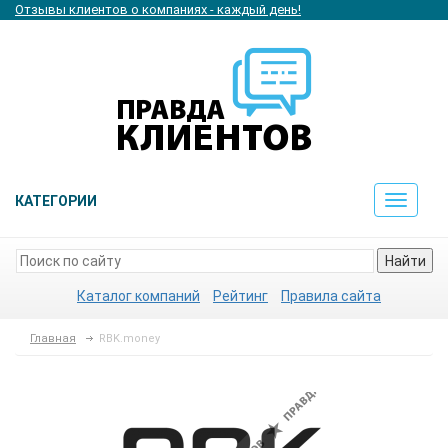
Отзывы клиентов о компаниях - каждый день!
КАТЕГОРИИ
Toggle
navigat
Найти
Каталог компаний
Рейтинг
Правила сайта
Главная
RBK.money