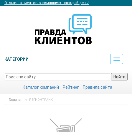
Отзывы клиентов о компаниях - каждый день!
КАТЕГОРИИ
Toggle
navigat
Найти
Каталог компаний
Рейтинг
Правила сайта
Главная
РЕГИОНТРАНК