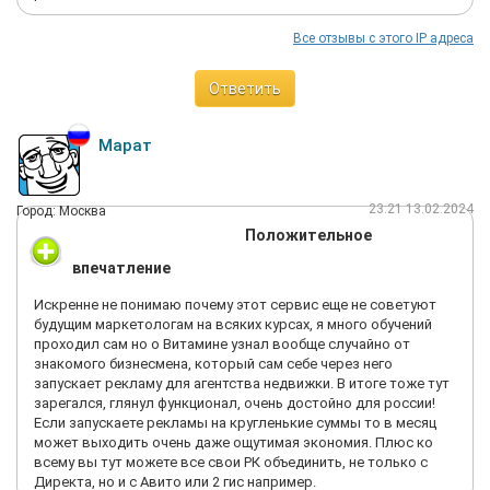
Все отзывы с этого IP адреса
Ответить
Марат
23:21 13.02.2024
Город: Москва
Положительное
впечатление
Искренне не понимаю почему этот сервис еще не советуют
будущим маркетологам на всяких курсах, я много обучений
проходил сам но о Витамине узнал вообще случайно от
знакомого бизнесмена, который сам себе через него
запускает рекламу для агентства недвижки. В итоге тоже тут
зарегался, глянул функционал, очень достойно для россии!
Если запускаете рекламы на кругленькие суммы то в месяц
может выходить очень даже ощутимая экономия. Плюс ко
всему вы тут можете все свои РК объединить, не только с
Директа, но и с Авито или 2 гис например.