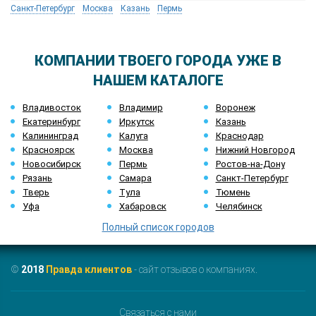
Санкт-Петербург
Москва
Казань
Пермь
КОМПАНИИ ТВОЕГО ГОРОДА УЖЕ В
НАШЕМ КАТАЛОГЕ
Владивосток
Владимир
Воронеж
Екатеринбург
Иркутск
Казань
Калининград
Калуга
Краснодар
Красноярск
Москва
Нижний Новгород
Новосибирск
Пермь
Ростов-на-Дону
Рязань
Самара
Санкт-Петербург
Тверь
Тула
Тюмень
Уфа
Хабаровск
Челябинск
Полный список городов
©
2018
Правда клиентов
- сайт отзывов о компаниях.
Связаться с нами