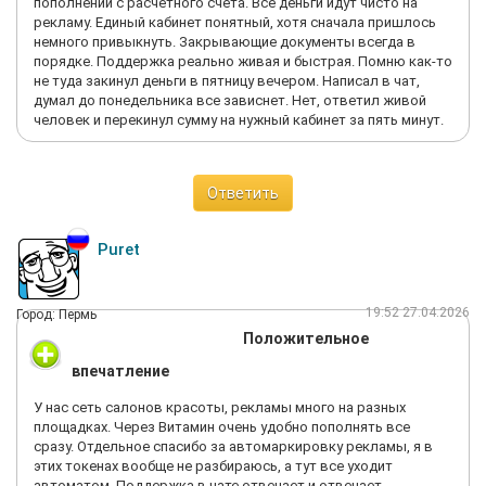
пополнении с расчетного счета. Все деньги идут чисто на
рекламу. Единый кабинет понятный, хотя сначала пришлось
немного привыкнуть. Закрывающие документы всегда в
порядке. Поддержка реально живая и быстрая. Помню как-то
не туда закинул деньги в пятницу вечером. Написал в чат,
думал до понедельника все зависнет. Нет, ответил живой
человек и перекинул сумму на нужный кабинет за пять минут.
Ответить
Puret
19:52 27.04.2026
Город: Пермь
Положительное
впечатление
У нас сеть салонов красоты, рекламы много на разных
площадках. Через Витамин очень удобно пополнять все
сразу. Отдельное спасибо за автомаркировку рекламы, я в
этих токенах вообще не разбираюсь, а тут все уходит
автоматом. Поддержка в чате отвечает и отвечает