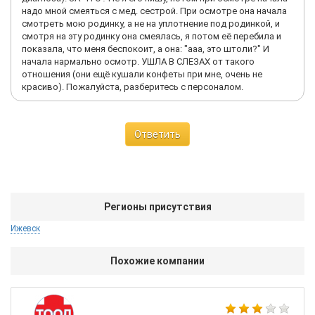
надо мной смеяться с мед. сестрой. При осмотре она начала
смотреть мою родинку, а не на уплотнение под родинкой, и
смотря на эту родинку она смеялась, я потом её перебила и
показала, что меня беспокоит, а она: "ааа, это штоли?" И
начала нармально осмотр. УШЛА В СЛЕЗАХ от такого
отношения (они ещё кушали конфеты при мне, очень не
красиво). Пожалуйста, разберитесь с персоналом.
Ответить
Регионы присутствия
Ижевск
Похожие компании
Лю