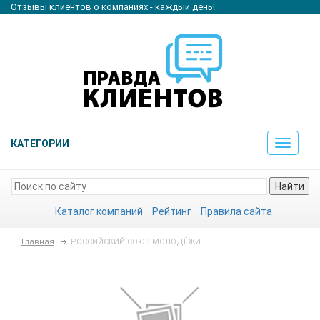
Отзывы клиентов о компаниях - каждый день!
КАТЕГОРИИ
Toggle
navigat
Найти
Каталог компаний
Рейтинг
Правила сайта
Главная
РОССИЙСКИЙ СОЮЗ МОЛОДЁЖИ