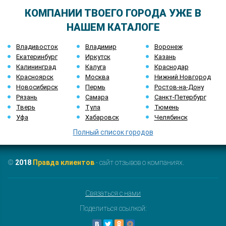
КОМПАНИИ ТВОЕГО ГОРОДА УЖЕ В
НАШЕМ КАТАЛОГЕ
Владивосток
Владимир
Воронеж
Екатеринбург
Иркутск
Казань
Калининград
Калуга
Краснодар
Красноярск
Москва
Нижний Новгород
Новосибирск
Пермь
Ростов-на-Дону
Рязань
Самара
Санкт-Петербург
Тверь
Тула
Тюмень
Уфа
Хабаровск
Челябинск
Полный список городов
©
2018
Правда клиентов
- сайт отзывов о компаниях.
Связаться с нами
Поделиться ссылкой: