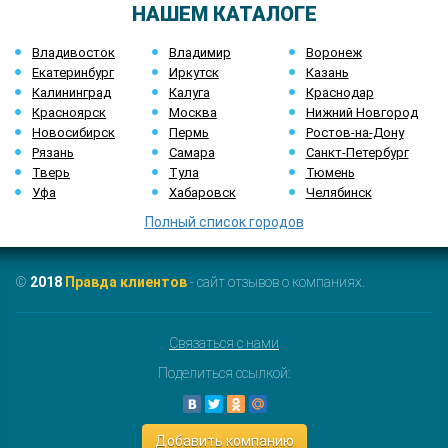
НАШЕМ КАТАЛОГЕ
Владивосток
Владимир
Воронеж
Екатеринбург
Иркутск
Казань
Калининград
Калуга
Краснодар
Красноярск
Москва
Нижний Новгород
Новосибирск
Пермь
Ростов-на-Дону
Рязань
Самара
Санкт-Петербург
Тверь
Тула
Тюмень
Уфа
Хабаровск
Челябинск
Полный список городов
©
2018
Правда клиентов
- сайт отзывов о компаниях.
Связаться с нами
Поделиться ссылкой:
Добавить компанию