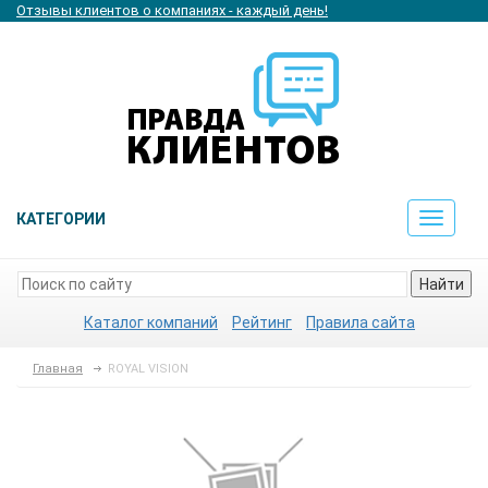
Отзывы клиентов о компаниях - каждый день!
КАТЕГОРИИ
Toggle
navigat
Найти
Каталог компаний
Рейтинг
Правила сайта
Главная
ROYAL VISION