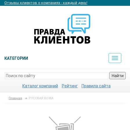
Отзывы клиентов о компаниях - каждый день!
КАТЕГОРИИ
Toggle
navigat
Найти
Каталог компаний
Рейтинг
Правила сайта
Главная
РУССКАЯ КОЖА