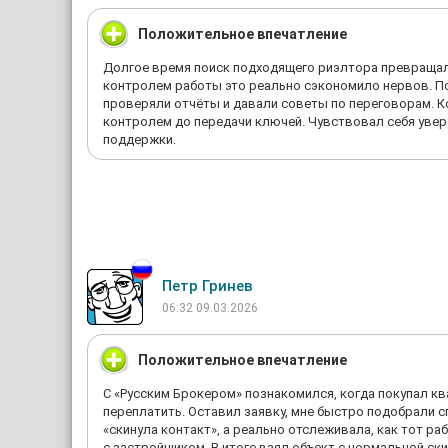
Положительное впечатление
Долгое время поиск подходящего риэлтора превращалс
контролем работы это реально сэкономило нервов. П
проверяли отчёты и давали советы по переговорам. К
контролем до передачи ключей. Чувствовал себя увер
поддержки.
Петр Гринев
06:32 09.03.2026
Положительное впечатление
С «Русским Брокером» познакомился, когда покупал кв
переплатить. Оставил заявку, мне быстро подобрали с
«скинула контакт», а реально отслеживала, как тот р
с застройщиком. В итоге взял объект с нормальной ски