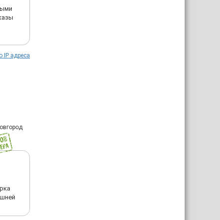
ными
казы
о IP адреса
Новгород
ерка
ишней