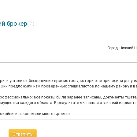
ий брокер
(7)
Город: Нижний 
иры и устали от бесконечных просмотров, которые не приносили резуль
. Они предложили нам проверенных специалистов по нашему району и в
профессионально: все показы были заранее записаны, документы тщат
имущества каждого объекта. В результате мы нашли отличный вариант 
спокойны и сэкономили много времени.
Ответить