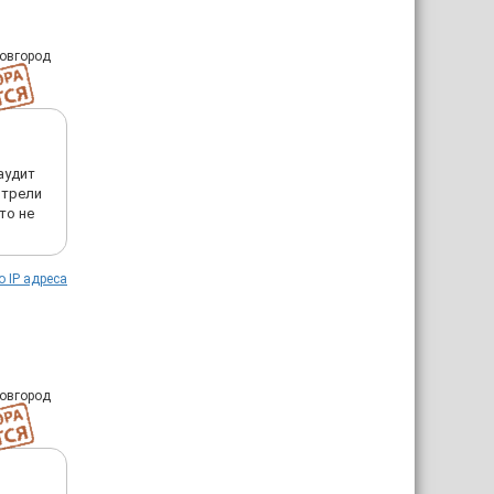
Новгород
аудит
отрели
то не
о IP адреса
Новгород