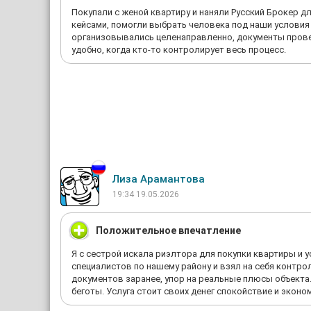
Покупали с женой квартиру и наняли Русский Брокер 
кейсами, помогли выбрать человека под наши условия
организовывались целенаправленно, документы проверя
удобно, когда кто‑то контролирует весь процесс.
Лиза Арамантова
19:34 19.05.2026
Положительное впечатление
Я с сестрой искала риэлтора для покупки квартиры и
специалистов по нашему району и взял на себя контрол
документов заранее, упор на реальные плюсы объекта.
беготы. Услуга стоит своих денег спокойствие и экон