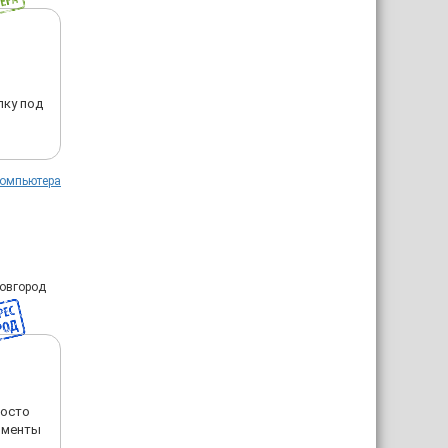
лку под
компьютера
Новгород
росто
моменты