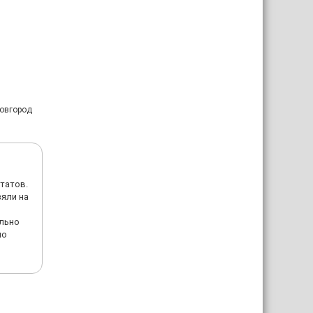
Новгород
татов.
зяли на
ельно
по