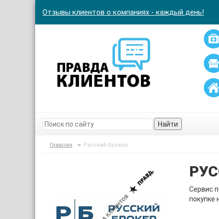
Отзывы клиентов о компаниях - каждый день!
Найти
Главная
Русский брокер
РУС
Сервис п
покупке