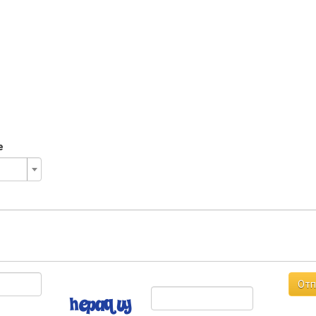
е
Отп