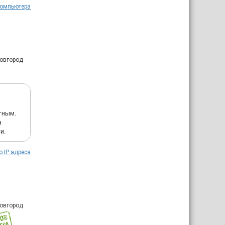
компьютера
Новгород
тным.
а
и.
о IP адреса
Новгород