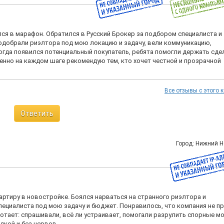
я в марафон. Обратился в Русский Брокер за подбором специалиста и
одобрали риэлтора под мою локацию и задачу, вели коммуникацию,
огда появился потенциальный покупатель, ребята помогли держать сде
енно на каждом шаге рекомендую тем, кто хочет честной и прозрачной
Все отзывы с этого 
Ответить
Город: Нижний 
артиру в новостройке. Боялся нарваться на странного риэлтора и
пециалиста под мою задачу и бюджет. Понравилось, что компания не п
аботает: спрашивали, всё ли устраивает, помогали разрулить спорные 
дкой и без нервов.