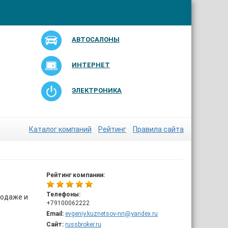
АВТОСАЛОНЫ
ИНТЕРНЕТ
ЭЛЕКТРОНИКА
Каталог компаний
Рейтинг
Правила сайта
Рейтинг компании:
Телефоны:
родаже и
+79100062222
Email:
evgeniy.kuznetsov-nn@yandex.ru
Сайт:
russbroker.ru