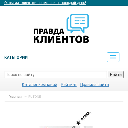
Отзывы клиентов о компаниях - каждый день!
КАТЕГОРИИ
Toggle
navigat
Найти
Каталог компаний
Рейтинг
Правила сайта
Главная
RUTONE