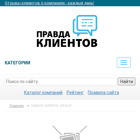
Отзывы клиентов о компаниях - каждый день!
КАТЕГОРИИ
Toggle
navigat
Найти
Каталог компаний
Рейтинг
Правила сайта
Главная
SANOFI AVENTIS GROUP