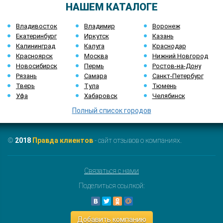
НАШЕМ КАТАЛОГЕ
Владивосток
Владимир
Воронеж
Екатеринбург
Иркутск
Казань
Калининград
Калуга
Краснодар
Красноярск
Москва
Нижний Новгород
Новосибирск
Пермь
Ростов-на-Дону
Рязань
Самара
Санкт-Петербург
Тверь
Тула
Тюмень
Уфа
Хабаровск
Челябинск
Полный список городов
©
2018
Правда клиентов
- сайт отзывов о компаниях.
Связаться с нами
Поделиться ссылкой:
Добавить компанию