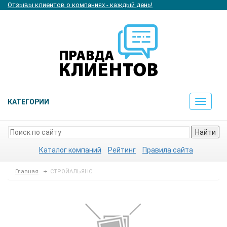
Отзывы клиентов о компаниях - каждый день!
КАТЕГОРИИ
Toggle
navigat
Найти
Каталог компаний
Рейтинг
Правила сайта
Главная
СТРОЙАЛЬЯНС