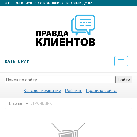
Отзывы клиентов о компаниях - каждый день!
КАТЕГОРИИ
Toggle
navigat
Найти
Каталог компаний
Рейтинг
Правила сайта
Главная
СТРОЙЦИРК