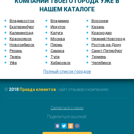
КОМПАНИИ ТВОЕГО ГОРОДА УЖЕ В
НАШЕМ КАТАЛОГЕ
Владивосток
Владимир
Воронеж
Екатеринбург
Иркутск
Казань
Калининград
Калуга
Краснодар
Красноярск
Москва
Нижний Новгород
Новосибирск
Пермь
Ростов-на-Дону
Рязань
Самара
Санкт-Петербург
Тверь
Тула
Тюмень
Уфа
Хабаровск
Челябинск
Полный список городов
©
2018
Правда клиентов
- сайт отзывов о компаниях.
Связаться с нами
Поделиться ссылкой: