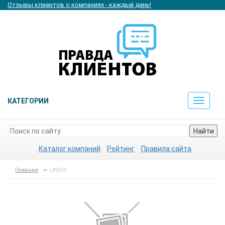
Отзывы клиентов о компаниях - каждый день!
КАТЕГОРИИ
Toggle
navigat
Найти
Каталог компаний
Рейтинг
Правила сайта
Главная
UNIOR