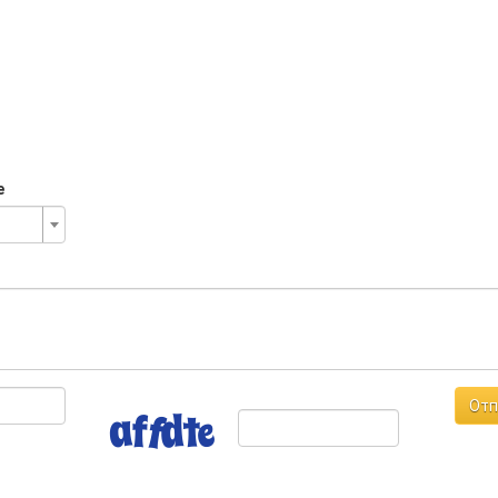
е
Отп