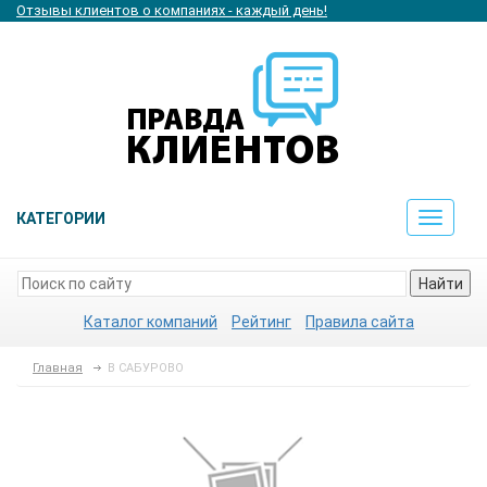
Отзывы клиентов о компаниях - каждый день!
КАТЕГОРИИ
Toggle
navigat
Найти
Каталог компаний
Рейтинг
Правила сайта
Главная
В САБУРОВО