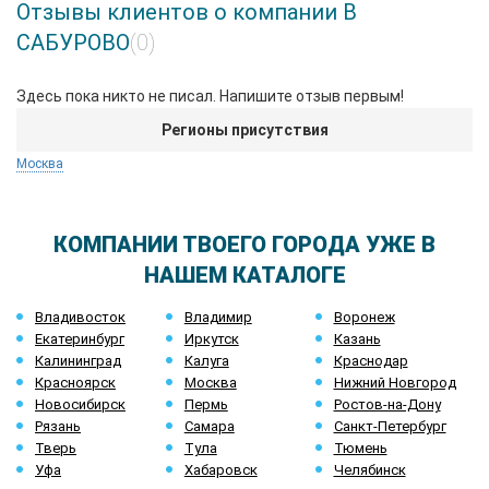
Отзывы клиентов о компании В
САБУРОВО
(0)
Здесь пока никто не писал. Напишите отзыв первым!
Регионы присутствия
Москва
КОМПАНИИ ТВОЕГО ГОРОДА УЖЕ В
НАШЕМ КАТАЛОГЕ
Владивосток
Владимир
Воронеж
Екатеринбург
Иркутск
Казань
Калининград
Калуга
Краснодар
Красноярск
Москва
Нижний Новгород
Новосибирск
Пермь
Ростов-на-Дону
Рязань
Самара
Санкт-Петербург
Тверь
Тула
Тюмень
Уфа
Хабаровск
Челябинск