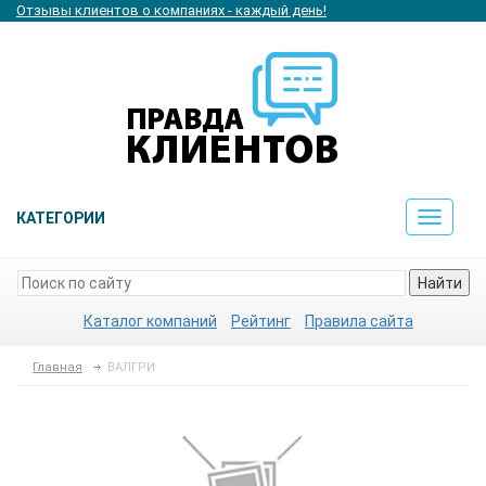
Отзывы клиентов о компаниях - каждый день!
КАТЕГОРИИ
Toggle
navigat
Найти
Каталог компаний
Рейтинг
Правила сайта
Главная
ВАЛГРИ